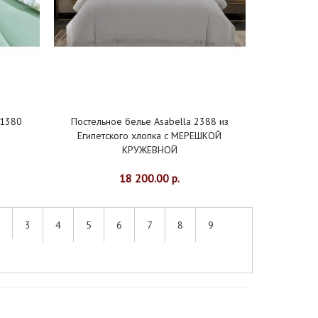
 1380
Постельное белье Asabella 2388 из
Египетского хлопка с МЕРЕШКОЙ
КРУЖЕВНОЙ
18 200.00 р.
3
4
5
6
7
8
9
|