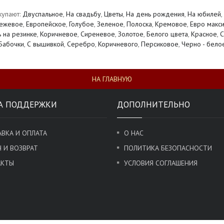
купают:
Двуспальное
,
На свадьбу
,
Цветы
,
На день рождения
,
На юбилей
,
ежевое
,
Европейское
,
Голубое
,
Зеленое
,
Полоска
,
Кремовое
,
Евро макс
 на резинке
,
Коричневое
,
Сиреневое
,
Золотое
,
Белого цвета
,
Красное
,
С
Бабочки
,
С вышивкой
,
Серебро
,
Коричневого
,
Персиковое
,
Черно - бело
НА ГЛАВНУЮ
А ПОДДЕРЖКИ
ДОПОЛНИТЕЛЬНО
ВКА И ОПЛАТА
О НАС
 И ВОЗВРАТ
ПОЛИТИКА БЕЗОПАСНОСТИ
АКТЫ
УСЛОВИЯ СОГЛАШЕНИЯ