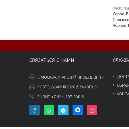
Часто по
Серое
,
Б
Простынь
Черное
,
СВЯЗАТЬСЯ С НАМИ
СЛУЖБ
ДОСТА
Г. МОСКВА, ИГАРСКИЙ ПРОЕЗД, Д. 17
ОБМЕН
POSTELGLAMUR2020@YANDEX.RU
КОНТ
PHONE:
+7-964-707-000-8