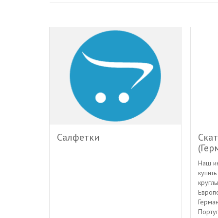
Салфетки
Скат
(Гер
Наш и
купить
круглы
Европ
Герман
Португ