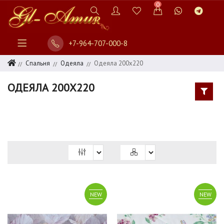
0
+7-964-707-000-8
Спальня
Одеяла
Одеяла 200х220
ОДЕЯЛА 200Х220
–
ПРОИЗВОДИТЕЛЬ
СТРАНА
NEW
NEW