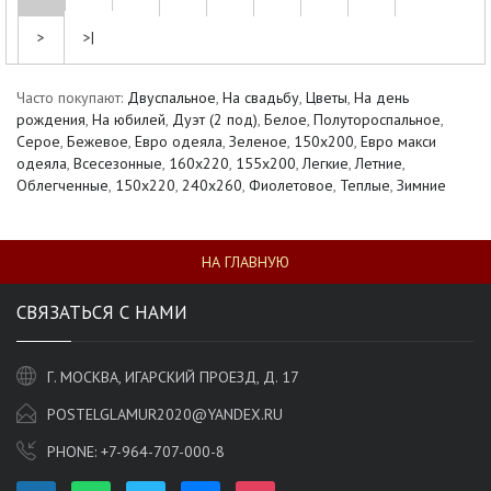
>
>|
Часто покупают:
Двуспальное
,
На свадьбу
,
Цветы
,
На день
рождения
,
На юбилей
,
Дуэт (2 под)
,
Белое
,
Полутороспальное
,
Серое
,
Бежевое
,
Евро одеяла
,
Зеленое
,
150х200
,
Евро макси
одеяла
,
Всесезонные
,
160x220
,
155х200
,
Легкие
,
Летние
,
Облегченные
,
150x220
,
240x260
,
Фиолетовое
,
Теплые
,
Зимние
НА ГЛАВНУЮ
СВЯЗАТЬСЯ С НАМИ
Г. МОСКВА, ИГАРСКИЙ ПРОЕЗД, Д. 17
POSTELGLAMUR2020@YANDEX.RU
PHONE:
+7-964-707-000-8