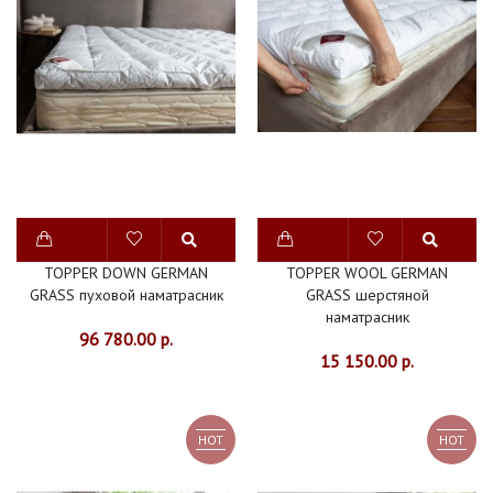
НА
МАТРАС
ЗАЩИТНЫЕ
ПРОСТЫНИ
4
СЕЗОНА
ПУХОВЫЕ
TOPPER DOWN GERMAN
TOPPER WOOL GERMAN
GRASS пуховой наматрасник
GRASS шерстяной
С
наматрасник
ИСКУССТВЕННЫМ
96 780.00 р.
15 150.00 р.
НАПОЛНИТЕЛЕМ
ХЛОПОК
HOT
HOT
ШЕРСТЬ