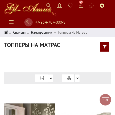
0
+7-964-707-000-8
СПАЛЬНЯ
ПОСТЕЛЬНОЕ
Спальня
Наматрасники
Топперы На Матрас
БЕЛЬЕ
ТОППЕРЫ НА МАТРАС
ОДЕЯЛА
ПОДУШКИ
НАМАТРАСНИКИ
НАМАТРАСНИК
140Х200
НАМАТРАСНИК
HOT
160Х200
НАМАТРАСНИК