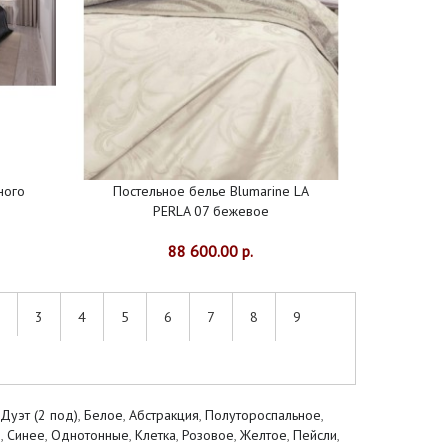
ного
Постельное белье Blumarine LA
PERLA 07 бежевое
88 600.00 р.
3
4
5
6
7
8
9
|
Дуэт (2 под)
,
Белое
,
Абстракция
,
Полутороспальное
,
и
,
Синее
,
Однотонные
,
Клетка
,
Розовое
,
Желтое
,
Пейсли
,