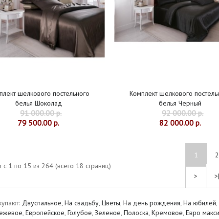
плект шелкового постельного
Комплект шелкового постель
белья Шоколад
белья Черный
91 000.00 р.
92 000.00 р.
79 500.00 р.
82 000.00 р.
1
2
 с 1 по 15 из 264 (всего 18 страниц)
>
>
купают:
Двуспальное
,
На свадьбу
,
Цветы
,
На день рождения
,
На юбилей
,
ежевое
,
Европейское
,
Голубое
,
Зеленое
,
Полоска
,
Кремовое
,
Евро макс