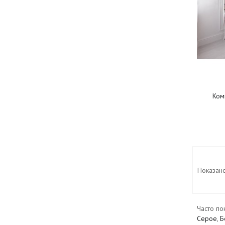
Ком
Показано
Часто по
Серое
,
Б