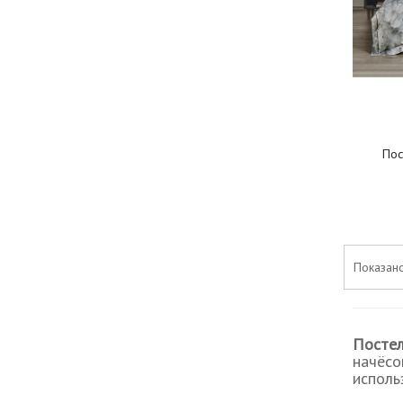
Пос
Показано
Постел
начёсо
исполь