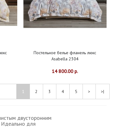
люкс
Постельное белье фланель люкс
Asabella 2304
14 800.00 р.
1
2
3
4
5
>
>|
шистым двусторонним
. Идеально для