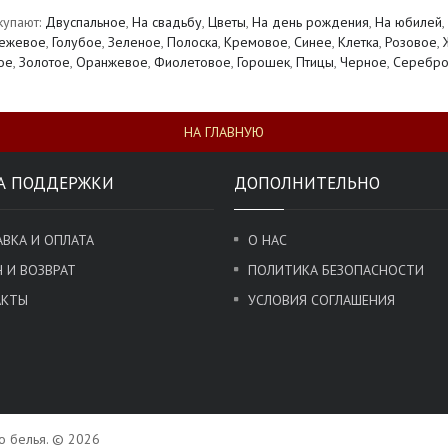
купают:
Двуспальное
,
На свадьбу
,
Цветы
,
На день рождения
,
На юбилей
,
ежевое
,
Голубое
,
Зеленое
,
Полоска
,
Кремовое
,
Синее
,
Клетка
,
Розовое
,
ое
,
Золотое
,
Оранжевое
,
Фиолетовое
,
Горошек
,
Птицы
,
Черное
,
Серебр
НА ГЛАВНУЮ
А ПОДДЕРЖКИ
ДОПОЛНИТЕЛЬНО
ВКА И ОПЛАТА
О НАС
 И ВОЗВРАТ
ПОЛИТИКА БЕЗОПАСНОСТИ
АКТЫ
УСЛОВИЯ СОГЛАШЕНИЯ
го белья. © 2026