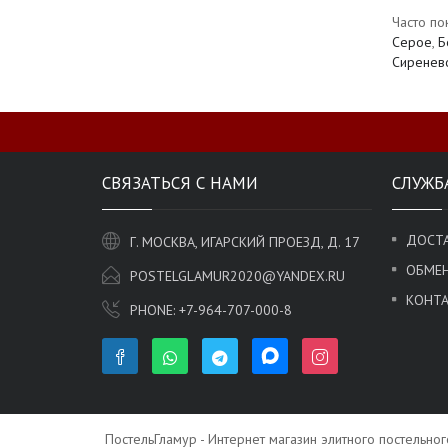
Часто по
Серое
,
Б
Сиренев
СВЯЗАТЬСЯ С НАМИ
СЛУЖБ
ДОСТА
Г. МОСКВА, ИГАРСКИЙ ПРОЕЗД, Д. 17
ОБМЕН
POSTELGLAMUR2020@YANDEX.RU
КОНТ
PHONE:
+7-964-707-000-8
ПостельГламур - Интернет магазин элитного постельно