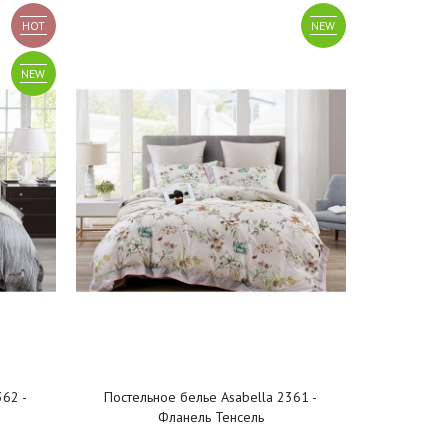
HOT
NEW
NEW
362 -
Постельное белье Asabella 2361 -
Фланель Тенсель