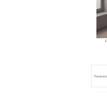
С
Показано