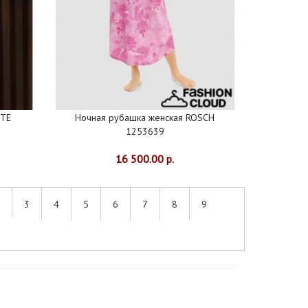
CTE
Ночная рубашка женская ROSCH
1253639
16 500.00 р.
3
4
5
6
7
8
9
|