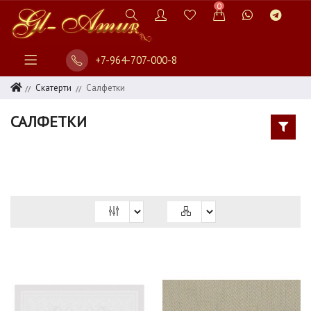
0
+7-964-707-000-8
СПАЛЬНЯ
ДЕТСКАЯ
Скатерти
Салфетки
ВАННАЯ
САЛФЕТКИ
ИЗДЕЛИЯ
ИЗ
МЕХА
ДОМАШНЯЯ
ОДЕЖДА
ИНТЕРЬЕР
ШТОРЫ
СКАТЕРТИ