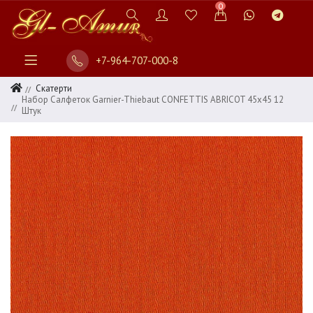
0
+7-964-707-000-8
Скатерти
Набор Салфеток Garnier-Thiebaut CONFETTIS ABRICOT 45х45 12
Штук