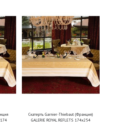
анция
Скатерть Garnier-Thiebaut (Франция)
х174
GALERIE ROYAL REFLETS 174х254