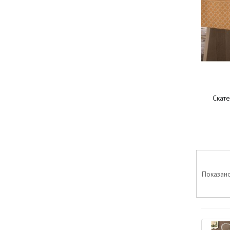
Скате
Показано