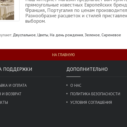
прямоугольные известных Европейских брендо
Франция, Португалия по ценам производител
Разнообразие расцветок и стилей приставлен
выбором.
купают:
Двуспальное
,
Цветы
,
На день рождения
,
Зеленое
,
Сиреневое
НА ГЛАВНУЮ
А ПОДДЕРЖКИ
ДОПОЛНИТЕЛЬНО
ВКА И ОПЛАТА
О НАС
 И ВОЗВРАТ
ПОЛИТИКА БЕЗОПАСНОСТИ
АКТЫ
УСЛОВИЯ СОГЛАШЕНИЯ