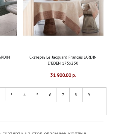
JARDIN
Скатерть Le Jacquard Francais JARDIN
D'EDEN 175x250
31 900.00 р.
3
4
5
6
7
8
9
|
скатерти на стол овальные, круглые,