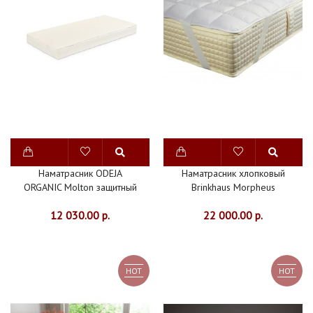
ШЕЛК
ПЛЕДЫ
ПОКРЫВАЛА
ДЕТСКАЯ
ВАННАЯ
ИЗДЕЛИЯ
ИЗ
Наматрасник ODEJA
Наматрасник хлопковый
МЕХА
ORGANIC Molton защитный
Brinkhaus Morpheus
ДОМАШНЯЯ
12 030.00 р.
22 000.00 р.
ОДЕЖДА
ИНТЕРЬЕР
ШТОРЫ
HOT
HOT
СКАТЕРТИ