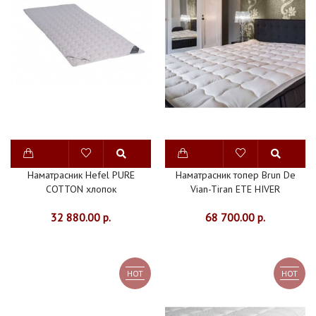
НА
МАТРАС
ЗАЩИТНЫЕ
ПРОСТЫНИ
4
СЕЗОНА
ПУХОВЫЕ
Наматрасник Hefel PURE
Наматрасник топер Brun De
COTTON хлопок
Vian-Tiran ETE HIVER
С
ИСКУССТВЕННЫМ
32 880.00 р.
68 700.00 р.
НАПОЛНИТЕЛЕМ
ХЛОПОК
HOT
HOT
ШЕРСТЬ