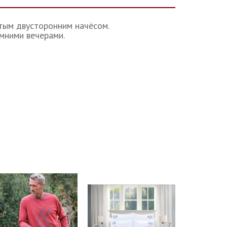
тым двусторонним начёсом.
мними вечерами.