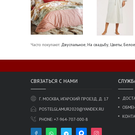
Часто покупают:
Двуспальное
,
На свадьбу
,
Цветы
,
Бело
СВЯЗАТЬСЯ С НАМИ
СЛУЖБ
ДОСТА
Г. МОСКВА, ИГАРСКИЙ ПРОЕЗД, Д. 17
ОБМЕН
POSTELGLAMUR2020@YANDEX.RU
КОНТ
PHONE:
+7-964-707-000-8