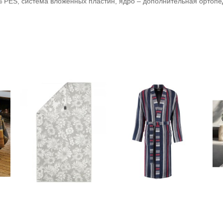
% PES, система вложенных пластин, ядро – дополнительная ортопед