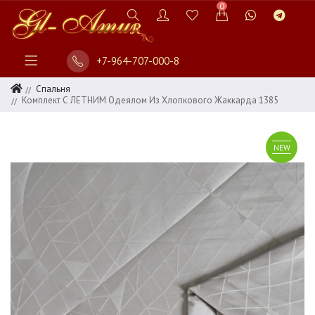
0
+7-964-707-000-8
Спальня
Комплект С ЛЕТНИМ Одеялом Из Хлопкового Жаккарда 1385
NEW