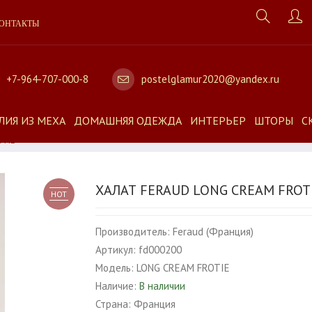
ОНТАКТЫ
+7-964-707-000-8
postelglamur2020@yandex.ru
ЛИЯ ИЗ МЕХА
ДОМАШНЯЯ ОДЕЖДА
ИНТЕРЬЕР
ШТОРЫ
С
OTIE
ХАЛАТ FERAUD LONG CREAM FROT
HOT
Производитель:
Feraud (Франция)
Артикул:
fd000200
Модель:
LONG CREAM FROTIE
Наличие:
В наличии
Страна:
Франция