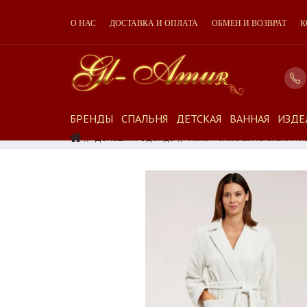
О НАС
ДОСТАВКА И ОПЛАТА
ОБМЕН И ВОЗВРАТ
К
БРЕНДЫ
СПАЛЬНЯ
ДЕТСКАЯ
ВАННАЯ
ИЗДЕ
Домашняя Одежда
Халат Feraud LONG CREAM FR