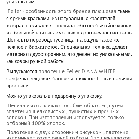
уникальным.
Feiler - особенность этого бренда плюшевая
ткань
с яркими красками, из натуральных красителей,
которая называется - шенилл. Это необычайно мягкая
и с большой впитываемостью и долговечностью ткань.
Шенилл в переводе гусеница, на ощупь такое же
нежное и бархатистое. Специальная техника делает
материал двухсторонним, что делает их уникальными,
как ковры ручной работы.
полотенце Feiler DIANA WHITE
Выпускаются
-
салфетка, лицевое, банное и пляжное. Есть в наличии
простыни.
Можно упаковать в подарочную упаковку.
Шенилл изготавливают особым образом , путем
вплетения шелковистых , пушистых и прочных
волокон. При изготовлении используется только
отборный 100% хлопок.
Полотенца с двух сторонним рисунком , плетение
напоминает ковер ручной работы. Это шенилловое