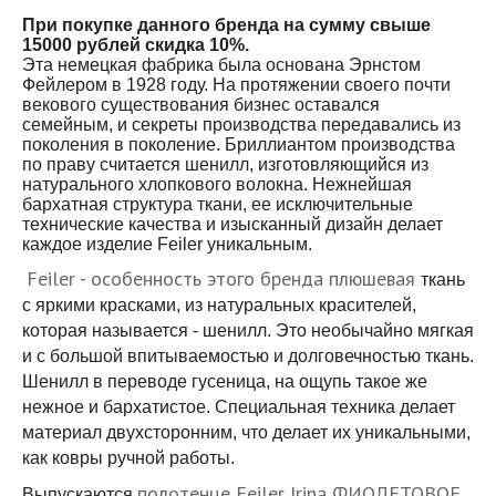
При покупке данного бренда на сумму свыше
15000 рублей скидка 10%.
Эта немецкая фабрика была основана Эрнстом
Фейлером в 1928 году. На протяжении своего почти
векового существования бизнес оставался
семейным, и секреты производства передавались из
поколения в поколение. Бриллиантом производства
по праву считается шенилл, изготовляющийся из
натурального хлопкового волокна. Нежнейшая
бархатная структура ткани, ее исключительные
технические качества и изысканный дизайн делает
каждое изделие Feiler уникальным.
Feiler - особенность этого бренда плюшевая
ткань
с яркими красками, из натуральных красителей,
которая называется - шенилл. Это необычайно мягкая
и с большой впитываемостью и долговечностью ткань.
Шенилл в переводе гусеница, на ощупь такое же
нежное и бархатистое. Специальная техника делает
материал двухсторонним, что делает их уникальными,
как ковры ручной работы.
полотенце Feiler Irina ФИОЛЕТОВОЕ
Выпускаются