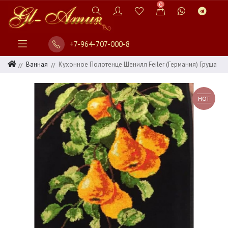
0
+7-964-707-000-8
Ванная
Кухонное Полотенце Шенилл Feiler (Германия) Груша
HOT