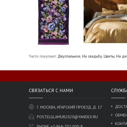
Часто покупают:
Двуспальное
,
На свадьбу
,
Цветы
,
На де
СВЯЗАТЬСЯ С НАМИ
СЛУЖБ
ДОСТА
Г. МОСКВА, ИГАРСКИЙ ПРОЕЗД, Д. 17
ОБМЕН
POSTELGLAMUR2020@YANDEX.RU
КОНТ
PHONE:
+7-964-707-000-8