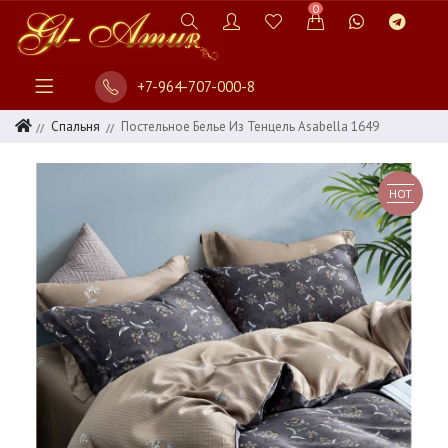
0
+7-964-707-000-8
Спальня
Постельное Белье Из Тенцель Asabella 1649
HOT