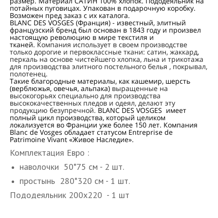
размер. Материал CАТИН 100% хлопок. Пододеяльник на
потайных пуговицах. Упакован в подарочную коробку.
Возможен пред заказ с их каталога.
BLANC DES VOSGES (Франция) - известный, элитный
французский бренд был основан в 1843 году и произвел
настоящую революцию в мире текстиля и
тканей.
Компания использует в своем производстве
только дорогие и первоклассные ткани: сатин, жаккард,
перкаль на основе чистейшего хлопка, льна и трикотажа
для производства элитного постельного белья , покрывал,
полотенец.
Такие благородные материалы, как кашемир, шерсть
(верблюжья, овечья, альпака)
выращенные на
высокогорьях специально для производства
высококачественных пледов и одеял, делают эту
продукцию безупречной.
BLANC DES VOSGES имеет
полный цикл производства, который целиком
локализуется во Франции уже более 150 лет. Компания
Blanc de Vosges обладает статусом Entreprise de
Patrimoine Vivant «Живое Наследие».
Комплектация Евро :
наволочки 50*75 см - 2 шт.
простынь 280*320 см - 1 шт.
Пододеяльник 200х220 - 1 шт