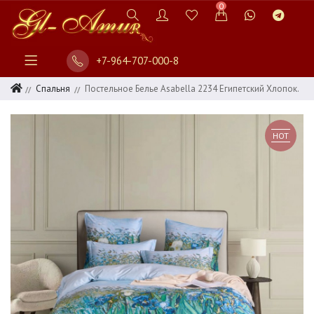
0
+7-964-707-000-8
Спальня
Постельное Белье Asabella 2234 Египетский Хлопок.
HOT