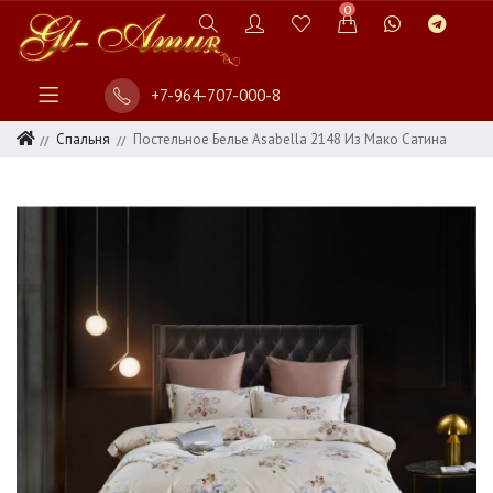
0
+7-964-707-000-8
Спальня
Постельное Белье Asabella 2148 Из Мако Сатина