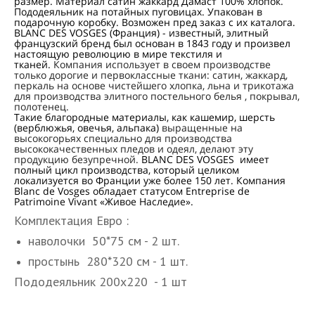
размер. Материал сатин жаккард Дамаст 100% хлопок.
Пододеяльник на потайных пуговицах. Упакован в
подарочную коробку. Возможен пред заказ с их каталога.
BLANC DES VOSGES (Франция) - известный, элитный
французский бренд был основан в 1843 году и произвел
настоящую революцию в мире текстиля и
тканей.
Компания использует в своем производстве
только дорогие и первоклассные ткани: сатин, жаккард,
перкаль на основе чистейшего хлопка, льна и трикотажа
для производства элитного постельного белья , покрывал,
полотенец.
Такие благородные материалы, как кашемир, шерсть
(верблюжья, овечья, альпака)
выращенные на
высокогорьях специально для производства
высококачественных пледов и одеял, делают эту
продукцию безупречной.
BLANC DES VOSGES имеет
полный цикл производства, который целиком
локализуется во Франции уже более 150 лет. Компания
Blanc de Vosges обладает статусом Entreprise de
Patrimoine Vivant «Живое Наследие».
Комплектация Евро :
наволочки 50*75 см - 2 шт.
простынь 280*320 см - 1 шт.
Пододеяльник 200х220 - 1 шт