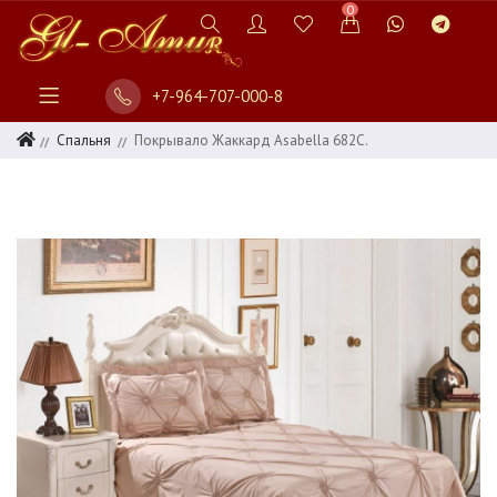
0
+7-964-707-000-8
Спальня
Покрывало Жаккард Asabella 682С.