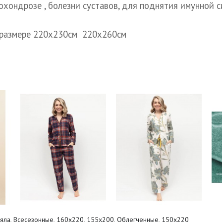
охондрозе , болезни суставов, для поднятия имунной 
в размере 220х230см 220х260см
яла
,
Всесезонные
,
160x220
,
155х200
,
Облегченные
,
150x220