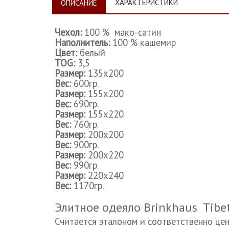
ХАРАКТЕРИСТИКИ
ОПИСАНИЕ
Чехол:
100 % мако-сатин
Наполнитель:
100 % кашемир
Цвет:
белый
TOG:
3
,5
Размер:
135x200
Вес:
600гр.
Размер:
155x200
Вес:
690гр.
Размер:
155x220
Вес:
760гр.
Размер:
200x200
Вес:
900гр.
Размер:
200x220
Вес:
990гр.
Размер:
220x240
Вес:
117
0гр.
Элитное одеяло Brinkhaus Tibet
Считается эталоном и соответственно це