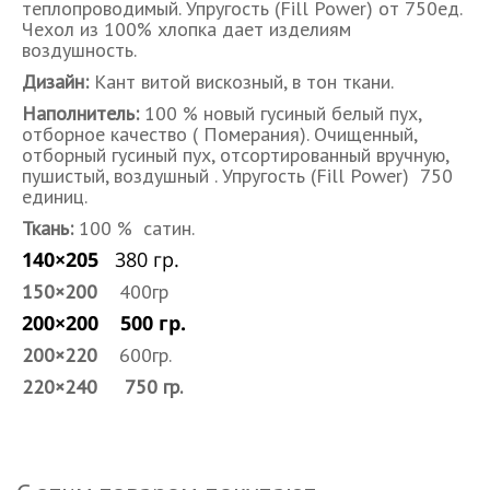
теплопроводимый. Упругость (Fill Power) от 750ед.
Чехол из 100% хлопка дает изделиям
воздушность.
Дизайн:
Кант витой вискозный, в тон ткани.
Наполнитель:
100 % новый гусиный белый пух,
отборное качество ( Померания). Очищенный,
отборный гусиный пух, отсортированный вручную,
пушистый, воздушный . Упругость (Fill Power) 750
единиц.
Ткань:
100 % сатин.
140×205
380 гр.
150×200
400гр
200×200 500 гр.
200×220
600гр.
220×240 750 гр.