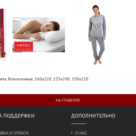
яла
,
Всесезонные
,
160x220
,
155х200
,
150x220
НА ГЛАВНУЮ
А ПОДДЕРЖКИ
ДОПОЛНИТЕЛЬНО
ВКА И ОПЛАТА
О НАС