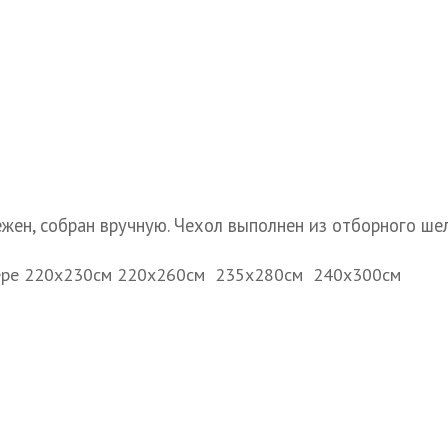
жен, собран вручную. Чехол выполнен из отборного шел
змере 220х230см 220х260см 235х280см 240х300см