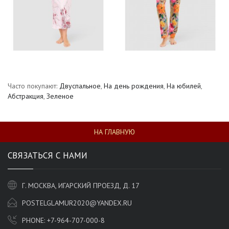
Часто покупают:
Двуспальное
,
На день рождения
,
На юбилей
,
Абстракция
,
Зеленое
НА ГЛАВНУЮ
СВЯЗАТЬСЯ С НАМИ
Г. МОСКВА, ИГАРСКИЙ ПРОЕЗД, Д. 17
POSTELGLAMUR2020@YANDEX.RU
PHONE:
+7-964-707-000-8