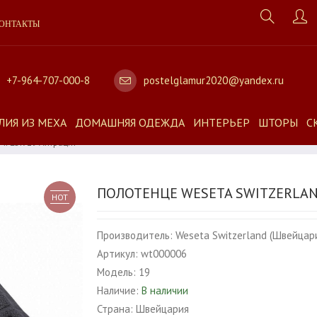
ОНТАКТЫ
+7-964-707-000-8
postelglamur2020@yandex.ru
ЛИЯ ИЗ МЕХА
ДОМАШНЯЯ ОДЕЖДА
ИНТЕРЬЕР
ШТОРЫ
С
FLOR 19 Антрацит
ПОЛОТЕНЦЕ WESETA SWITZERLAN
HOT
Производитель:
Weseta Switzerland (Швейцар
Артикул:
wt000006
Модель:
19
Наличие:
В наличии
Страна:
Швейцария