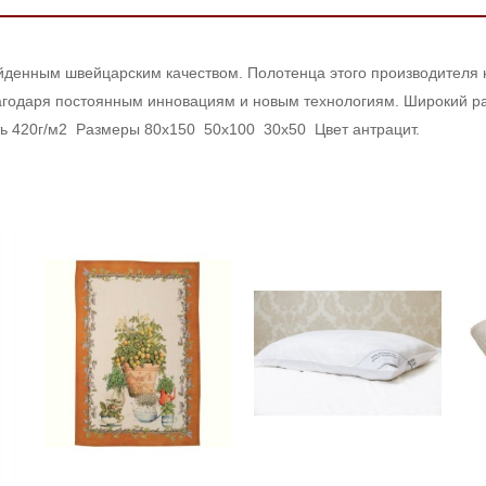
денным швейцарским качеством. Полотенца этого производителя н
агодаря постоянным инновациям и новым технологиям. Широкий р
ть 420г/м2 Размеры 80х150 50х100 30х50 Цвет антрацит.