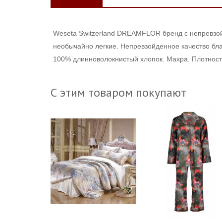
Weseta Switzerland DREAMFLOR бренд с непревзой
необычайно легкие. Н
епревзойденное качество бл
100% длинноволокнистый хлопок. Махра. Плотнос
С этим товаром покупают