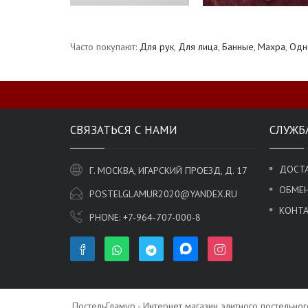
Часто покупают:
Для рук
,
Для лица
,
Банные
,
Махра
,
Одн
СВЯЗАТЬСЯ С НАМИ
СЛУЖБ
ДОСТА
Г. МОСКВА, ИГАРСКИЙ ПРОЕЗД, Д. 17
ОБМЕН
POSTELGLAMUR2020@YANDEX.RU
КОНТ
PHONE:
+7-964-707-000-8
ПостельГламур - Интернет магазин элитного постельно