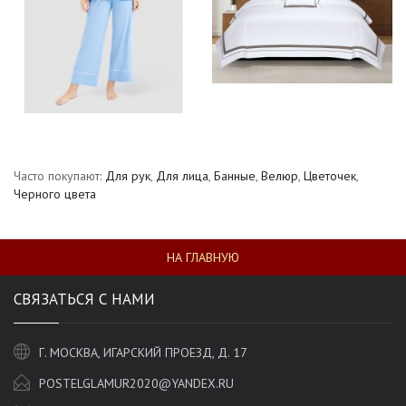
Часто покупают:
Для рук
,
Для лица
,
Банные
,
Велюр
,
Цветочек
,
Черного цвета
НА ГЛАВНУЮ
СВЯЗАТЬСЯ С НАМИ
Г. МОСКВА, ИГАРСКИЙ ПРОЕЗД, Д. 17
POSTELGLAMUR2020@YANDEX.RU