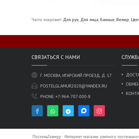
Часто покупают:
Для рук
,
Для лица
,
Банные
,
Велюр
,
Цве
СВЯЗАТЬСЯ С НАМИ
СЛУЖБ
ДОСТА
Г. МОСКВА, ИГАРСКИЙ ПРОЕЗД, Д. 17
ОБМЕН
POSTELGLAMUR2020@YANDEX.RU
КОНТ
PHONE:
+7-964-707-000-8
ПостельГламур - Интернет магазин элитного постельно