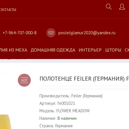
ОНТАКТЫ
+7-964-707-000-8
postelglamur2020@yandex.ru
ЛИЯ ИЗ МЕХА
ДОМАШНЯЯ ОДЕЖДА
ИНТЕРЬЕР
ШТОРЫ
С
ADOW Для Ванны
ПОЛОТЕНЦЕ FEILER (ГЕРМАНИЯ)
HOT
Производитель:
Feiler (Германия)
Артикул:
fe001021
Модель:
FLOWER MEADOW
Наличие:
В наличии
Страна:
Германия