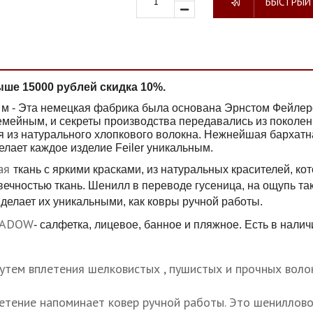
БЫСТРЫЙ
ыше 15000 рублей скидка 10%.
м - Эта немецкая фабрика была основана Эрнстом Фейлеро
емейным, и секреты производства передавались из поколе
я из натурального хлопкового волокна. Нежнейшая бархатна
елает каждое изделие Feiler уникальным.
вая
ткань с яркими красками, из натуральных красителей, к
ечностью ткань. Шенилл в переводе гусеница, на ощупь та
 делает их уникальными, как ковры ручной работы.
MEADOW
- салфетка, лицевое, банное и пляжное. Есть в нали
утем вплетения шелковистых , пушистых и прочных волок
летение напоминает ковер ручной работы. Это шениллов