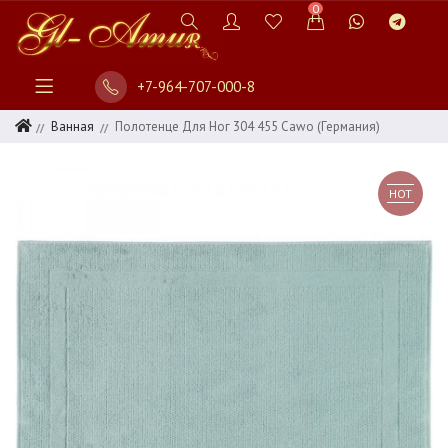
0
+7-964-707-000-8
Ванная
Полотенце Для Ног 304 455 Cawo (Германия)
HOT