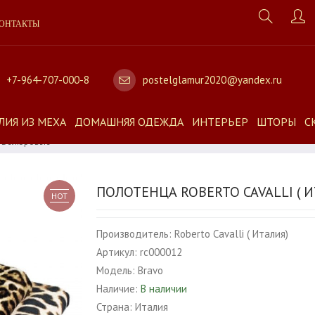
ОНТАКТЫ
+7-964-707-000-8
postelglamur2020@yandex.ru
ЛИЯ ИЗ МЕХА
ДОМАШНЯЯ ОДЕЖДА
ИНТЕРЬЕР
ШТОРЫ
С
vo Велюровые
ПОЛОТЕНЦА ROBERTO CAVALLI ( 
HOT
Производитель:
Roberto Cavalli ( Италия)
Артикул:
rc000012
Модель:
Bravo
Наличие:
В наличии
Страна:
Италия