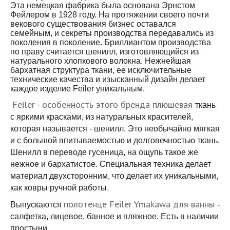
Эта немецкая фабрика была основана Эрнстом
Фейлером в 1928 году. На протяжении своего почти
векового существования бизнес оставался
семейным, и секреты производства передавались из
поколения в поколение. Бриллиантом производства
по праву считается шенилл, изготовляющийся из
натурального хлопкового волокна. Нежнейшая
бархатная структура ткани, ее исключительные
технические качества и изысканный дизайн делает
каждое изделие Feiler уникальным.
Feiler - особенность этого бренда плюшевая
ткань
с яркими красками, из натуральных красителей,
которая называется - шенилл. Это необычайно мягкая
и с большой впитываемостью и долговечностью ткань.
Шенилл в переводе гусеница, на ощупь такое же
нежное и бархатистое. Специальная техника делает
материал двухсторонним, что делает их уникальными,
как ковры ручной работы.
полотенце Feiler Ymakawa для ванны
Выпускаются
-
салфетка, лицевое, банное и пляжное. Есть в наличии
простыни.