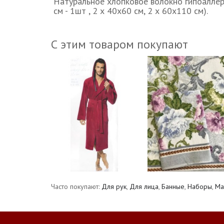
Натуральное хлопковое волокно гипоаллер
см - 1шт , 2 х 40х60 см, 2 х 60х110 см).
С этим товаром покупают
Часто покупают:
Для рук
,
Для лица
,
Банные
,
Наборы
,
Ма