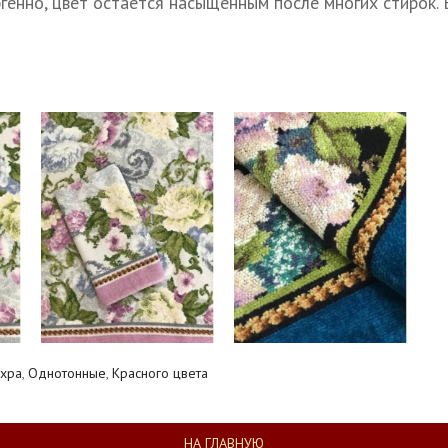
генно, цвет остается насыщенным после многих стирок.
хра
,
Однотонные
,
Красного цвета
НА ГЛАВНУЮ