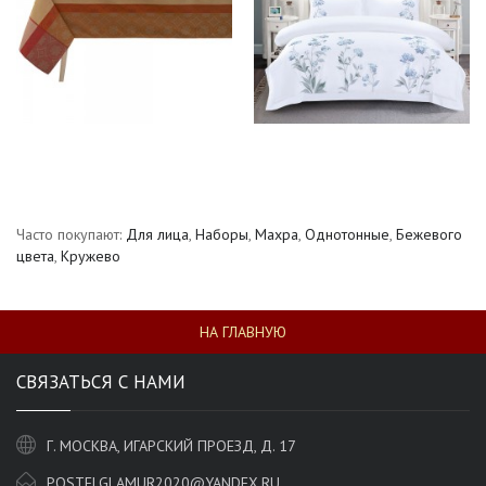
Часто покупают:
Для лица
,
Наборы
,
Махра
,
Однотонные
,
Бежевого
цвета
,
Кружево
НА ГЛАВНУЮ
СВЯЗАТЬСЯ С НАМИ
Г. МОСКВА, ИГАРСКИЙ ПРОЕЗД, Д. 17
POSTELGLAMUR2020@YANDEX.RU