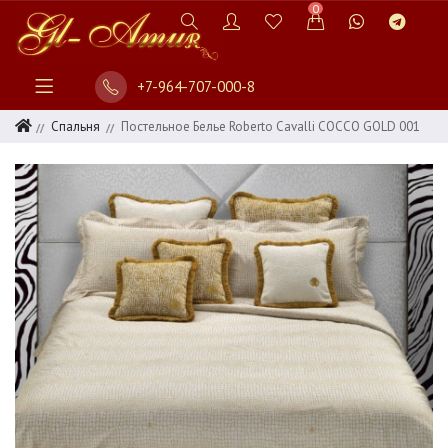
0
+7-964-707-000-8
Спальня
Постельное Белье Roberto Cavalli COCCO GOLD 001