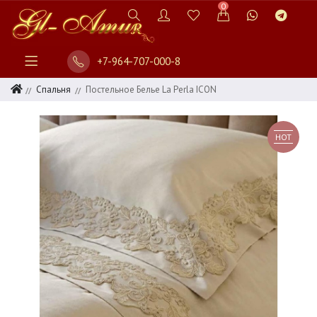
0
+7-964-707-000-8
Спальня
Постельное Белье La Perla ICON
HOT