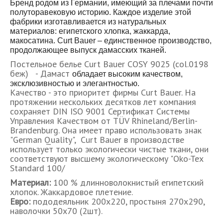
Бренд родом из Германии, имеющий за плечами почти
полуторавековую историю. Каждое изделие этой
фабрики изготавливается из натуральных
материалов: египетского хлопка, жаккарда,
макосатина. Curt Bauer – единственное производство,
продолжающее выпуск дамасских тканей.
Постельное белье Curt Bauer COSY 9025 (col.0198
беж) - Дамаст
обладает высоким качеством,
эксклюзивностью и элегантностью.
Качество - это приоритет фирмы Curt Bauer. На
протяжении нескольких десятков лет компания
сохраняет DIN ISO 9001 Сертификат Системы
Управления Качеством от TÜV Rhineland/Berlin-
Brandenburg. Она имеет право использовать знак
"German Quality", Curt Bauer в производстве
использует только экологически чистые ткани, они
соответствуют высшему экологическому "Oko-Tex
Standard 100/
Материал:
100 % длинноволокнистый египетский
хлопок. Жаккардовое плетение.
Евро:
пододеяльник 200х220, простыня 270х290,
наволочки 50х70 (2шт).