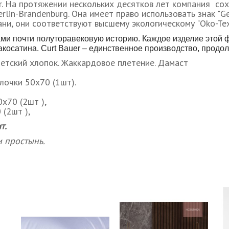
er. На протяжении нескольких десятков лет компания со
lin-Brandenburg. Она имеет право использовать знак "Ge
ани, они соответствуют высшему экологическому "Oko-Te
ми почти полуторавековую историю. Каждое изделие этой 
макосатина. Curt Bauer – единственное производство, прод
тский хлопок. Жаккардовое плетение. Дамаст
лочки 50х70 (1шт).
х70 (2шт ),
 (2шт ),
т.
 простынь.