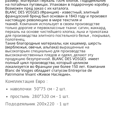
размер. Материал Перкаль 100% хлопок. Пододеяльник
на потайных пуговицах. Упакован в подарочную коробку.
Возможен пред заказ с их каталога.
BLANC DES VOSGES (Франция) - известный, элитный
французский бренд был основан в 1843 году и произвел
настоящую революцию в мире текстиля и
тканей.
Компания использует в своем производстве
только дорогие и первоклассные ткани: сатин, жаккард,
перкаль на основе чистейшего хлопка, льна и трикотажа
для производства элитного постельного белья , покрывал,
полотенец.
Такие благородные материалы, как кашемир, шерсть
(верблюжья, овечья, альпака)
выращенные на
высокогорьях специально для производства
высококачественных пледов и одеял, делают эту
продукцию безупречной.
BLANC DES VOSGES имеет
полный цикл производства, который целиком
локализуется во Франции уже более 150 лет. Компания
Blanc de Vosges обладает статусом Entreprise de
Patrimoine Vivant «Живое Наследие».
Комплектация Евро :
наволочки 50*75 см - 2 шт.
простынь 280*320 см - 1 шт.
Пододеяльник 200х220 - 1 шт