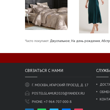
Часто покупают:
Двуспальное
,
На день рождения
,
Абстр
СВЯЗАТЬСЯ С НАМИ
СЛУЖБ
ДОСТА
Г. МОСКВА, ИГАРСКИЙ ПРОЕЗД, Д. 17
ОБМЕН
POSTELGLAMUR2020@YANDEX.RU
КОНТ
PHONE:
+7-964-707-000-8