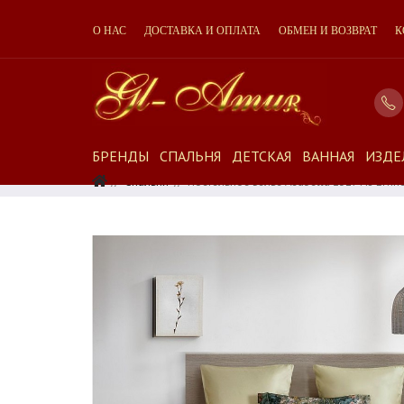
О НАС
ДОСТАВКА И ОПЛАТА
ОБМЕН И ВОЗВРАТ
К
БРЕНДЫ
СПАЛЬНЯ
ДЕТСКАЯ
ВАННАЯ
ИЗДЕ
Спальня
Постельное Белье Asabella 2317 Из Егип