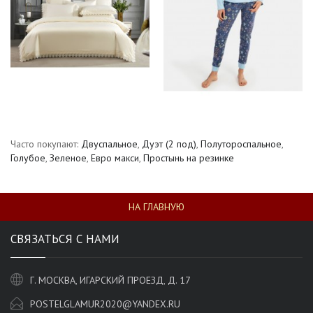
Часто покупают:
Двуспальное
,
Дуэт (2 под)
,
Полутороспальное
,
Голубое
,
Зеленое
,
Евро макси
,
Простынь на резинке
НА ГЛАВНУЮ
СВЯЗАТЬСЯ С НАМИ
Г. МОСКВА, ИГАРСКИЙ ПРОЕЗД, Д. 17
POSTELGLAMUR2020@YANDEX.RU