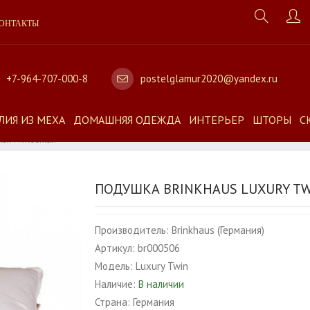
ОНТАКТЫ
+7-964-707-000-8
postelglamur2020@yandex.ru
ЛИЯ ИЗ МЕХА
ДОМАШНЯЯ ОДЕЖДА
ИНТЕРЬЕР
ШТОРЫ
С
гкая И Жесткая
ПОДУШКА BRINKHAUS LUXURY TWI
Производитель:
Brinkhaus (Германия)
Артикул:
br000506
Модель:
Luxury Twin
Наличие:
В наличии
Страна:
Германия