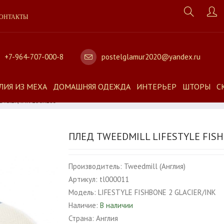
ОНТАКТЫ
+7-964-707-000-8
postelglamur2020@yandex.ru
ЛИЯ ИЗ МЕХА
ДОМАШНЯЯ ОДЕЖДА
ИНТЕРЬЕР
ШТОРЫ
С
LACIER/INK 150х183
ПЛЕД TWEEDMILL LIFESTYLE FISH
Производитель:
Tweedmill (Англия)
Артикул:
tl000011
Модель:
LIFESTYLE FISHBONE 2 GLACIER/INK
Наличие:
В наличии
Страна:
Англия