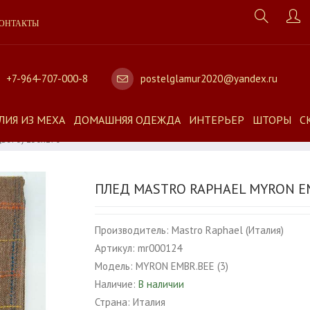
ОНТАКТЫ
+7-964-707-000-8
postelglamur2020@yandex.ru
ЛИЯ ИЗ МЕХА
ДОМАШНЯЯ ОДЕЖДА
ИНТЕРЬЕР
ШТОРЫ
С
вет 3) 130x170
ПЛЕД MASTRO RAPHAEL MYRON EM
Производитель:
Mastro Raphael (Италия)
Артикул:
mr000124
Модель:
MYRON EMBR.BEE (3)
Наличие:
В наличии
Страна:
Италия