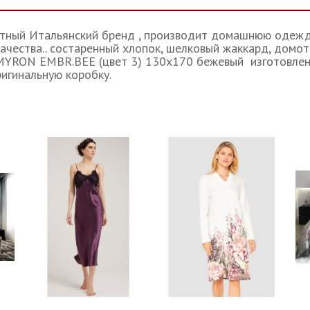
литный Итальянский бренд , производит домашнюю одежду
ачества.. состаренный хлопок, шелковый жаккард, домо
l MYRON EMBR.BEE (цвет 3) 130x170 бежевый изготовлен
ригинальную коробку.