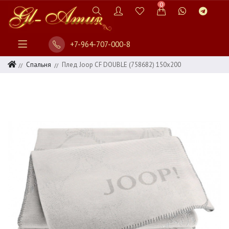
0
+7-964-707-000-8
Спальня
Плед Joop СF DOUBLE (758682) 150x200