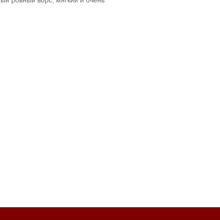
ый ровный ворс, мягкий и очень