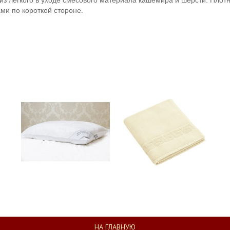
 из легкого в уходе смесового материала кашемира и шерсти.
Плотн
ми по короткой стороне.
НА ГЛАВНУЮ